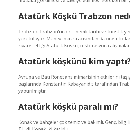
mutlaka görülmesi ve tavsiye edilmesi gereken bir y
Atatürk Köşkü Trabzon ned
Trabzon. Trabzon’un en önemli tarihi ve turistik ye
yürütülüyor. Manevi mirası açısından da önemli ol
ziyaret ettiği Atatürk Köşkü, restorasyon çalışmaları
Atatürk köşkünü kim yaptı
Avrupa ve Batı Rönesans mimarisinin etkilerini taşıya
başlarında Konstantin Kabayanidis tarafından Trab
yaptırılmıştır.
Atatürk köşkü paralı mı?
Konak ve bahçeler çok temiz ve bakımlı. Genç, bilgili 
TL idi. Konak iki katlıdır.