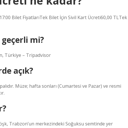
ücreti ne kadar?
 Bilet FiyatlarıTek Bilet İçin Sivil Kart Ücreti60,00 TLTek
geçerli mi?
n, Türkiye – Tripadvisor
rde açık?
alıdır. Müze; hafta sonları (Cumartesi ve Pazar) ve resmi
ır.
r?
 Köşk, Trabzon’un merkezindeki Soğuksu semtinde yer