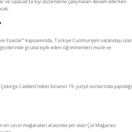
dar ve Salacak’ta kıyı düzenleme çalışmaları devam ederken
cak.
?
l ve Esaslar” kapsamında, Türkiye Cumhuriyeti vatandaşı ola
 gezilerinde gruba eşlik eden öğretmenler) müze ve
kirge Caddesi’ndeki binanın 19. yüzyıl sonlarında yapıldığı
anın en uzun mağaraları arasında yer alan Çal Mağarası