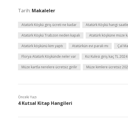
Tarih:
Makaleler
Atatürk Köşkü giriş ücreti ne kadar
Atatürk Köşkü hangi saatl
Atatürk Köşkü Trabzon neden kapalı
Atatürk köşküne müze ka
Atatürk köşkünü kim yaptı
Atatürkün evi paralı mı
Çal Ma
Florya Atatürk Köşkünde neler var
Kız Kulesi giriş kaç TL 2024
Müze kartla nerelere ücretsiz girilir
Müze kimlere ücretsiz 20
Önceki Yazı
4 Kutsal Kitap Hangileri