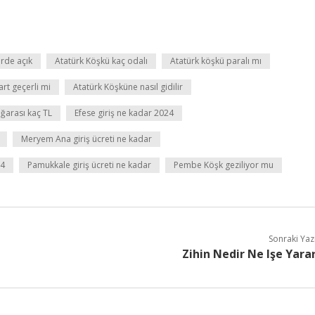
erde açık
Atatürk Köşkü kaç odalı
Atatürk köşkü paralı mı
rt geçerli mi
Atatürk Köşküne nasıl gidilir
ğarası kaç TL
Efese giriş ne kadar 2024
Meryem Ana giriş ücreti ne kadar
24
Pamukkale giriş ücreti ne kadar
Pembe Köşk geziliyor mu
Sonraki Yaz
Zihin Nedir Ne Işe Yara