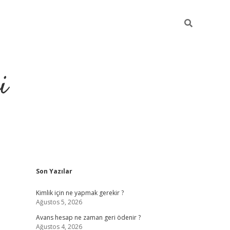
i
Sidebar
Son Yazılar
https://grandoperab
Kimlik için ne yapmak gerekir ?
Ağustos 5, 2026
Avans hesap ne zaman geri ödenir ?
Ağustos 4, 2026