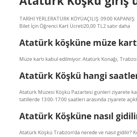
Atatürk Köşkü giriş 
TARİHİ YERLERATÜRK KÖYÜAÇILIŞ: 09:00 KAPANIŞ: 17:00
Bilet İçin Öğrenci Kart Ücreti20,00 TL2 satır daha
Atatürk köşküne müze kart 
Müze kartı kabul edilmiyor: Atatürk Konağı, Trabzo
Atatürk Köşkü hangi saatle
Atatürk Müzesi Köşkü Pazartesi günleri ziyarete kap
tatillerde 13:00-17:00 saatleri arasında ziyarete açıkt
Atatürk Köşküne nasıl gidili
Atatürk Köşkü Trabzon’da nerede ve nasıl gidilir?