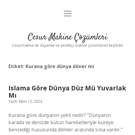
menüyü
Anasayfa
aç
Gizlilik Politikası
Cesur Makine Çözümleri
Yasal Uyarı
Cesurmakine ile dayanıklı ve yenilikçi makine çözümlerini keşfedin
Etiket:
Kurana göre dünya döner mi
Islama Göre Dünya Düz Mü Yuvarlak
Mı
Tarih: Ekim 13, 2024
Kurana göre dünyanın şekli nedir? “Dünyanın
karada ve denizde bütün hareketleriyle küreye
benzediği hususunda âlimler arasında icma vardır.”