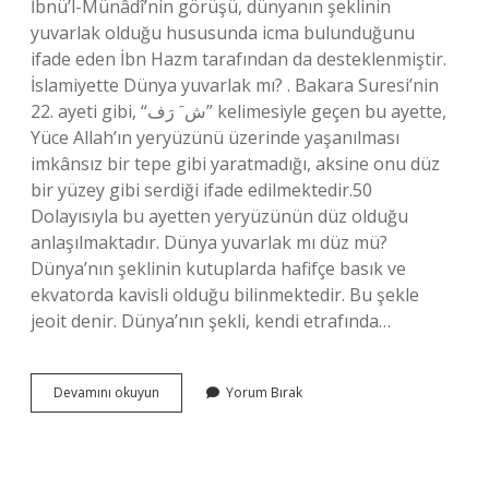
İbnü’l-Münâdî’nin görüşü, dünyanın şeklinin
yuvarlak olduğu hususunda icma bulunduğunu
ifade eden İbn Hazm tarafından da desteklenmiştir.
İslamiyette Dünya yuvarlak mı? . Bakara Suresi’nin
22. ayeti gibi, “ش َ رَف” kelimesiyle geçen bu ayette,
Yüce Allah’ın yeryüzünü üzerinde yaşanılması
imkânsız bir tepe gibi yaratmadığı, aksine onu düz
bir yüzey gibi serdiği ifade edilmektedir.50
Dolayısıyla bu ayetten yeryüzünün düz olduğu
anlaşılmaktadır. Dünya yuvarlak mı düz mü?
Dünya’nın şeklinin kutuplarda hafifçe basık ve
ekvatorda kavisli olduğu bilinmektedir. Bu şekle
jeoit denir. Dünya’nın şekli, kendi etrafında…
Islama
Devamını okuyun
Yorum Bırak
Göre
Dünya
Düz
Mü