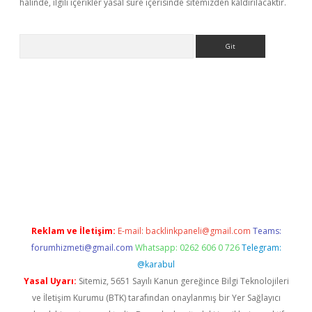
halinde, ilgili içerikler yasal süre içerisinde sitemizden kaldırılacaktır.
Arama
ttps://grandoperabet.net/
Reklam ve İletişim:
E-mail:
backlinkpaneli@gmail.com
Teams:
forumhizmeti@gmail.com
Whatsapp: 0262 606 0 726
Telegram:
@karabul
Yasal Uyarı:
Sitemiz, 5651 Sayılı Kanun gereğince Bilgi Teknolojileri
ve İletişim Kurumu (BTK) tarafından onaylanmış bir Yer Sağlayıcı