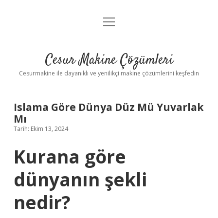
menüyü
Anasayfa
aç
Gizlilik Politikası
Cesur Makine Çözümleri
Yasal Uyarı
Cesurmakine ile dayanıklı ve yenilikçi makine çözümlerini keşfedin
Islama Göre Dünya Düz Mü Yuvarlak
Mı
Tarih: Ekim 13, 2024
Kurana göre
dünyanın şekli
nedir?