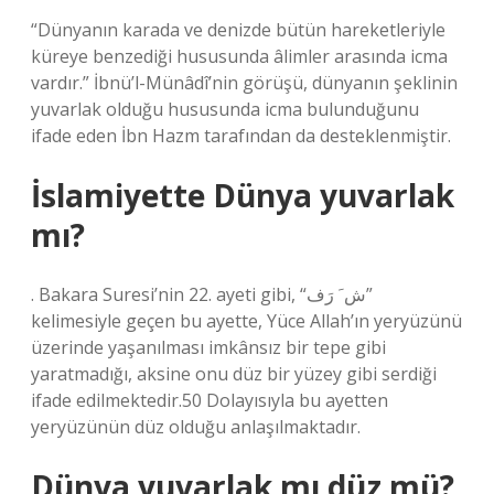
“Dünyanın karada ve denizde bütün hareketleriyle
küreye benzediği hususunda âlimler arasında icma
vardır.” İbnü’l-Münâdî’nin görüşü, dünyanın şeklinin
yuvarlak olduğu hususunda icma bulunduğunu
ifade eden İbn Hazm tarafından da desteklenmiştir.
İslamiyette Dünya yuvarlak
mı?
. Bakara Suresi’nin 22. ayeti gibi, “ش َ رَف”
kelimesiyle geçen bu ayette, Yüce Allah’ın yeryüzünü
üzerinde yaşanılması imkânsız bir tepe gibi
yaratmadığı, aksine onu düz bir yüzey gibi serdiği
ifade edilmektedir.50 Dolayısıyla bu ayetten
yeryüzünün düz olduğu anlaşılmaktadır.
Dünya yuvarlak mı düz mü?