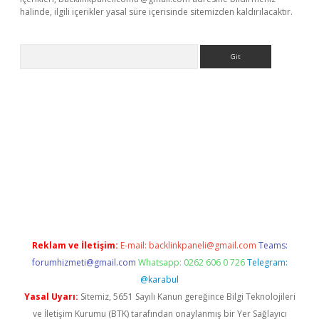
halinde, ilgili içerikler yasal süre içerisinde sitemizden kaldırılacaktır.
Arama
erabet.net/
Reklam ve İletişim:
E-mail:
backlinkpaneli@gmail.com
Teams:
forumhizmeti@gmail.com
Whatsapp: 0262 606 0 726
Telegram:
@karabul
Yasal Uyarı:
Sitemiz, 5651 Sayılı Kanun gereğince Bilgi Teknolojileri
ve İletişim Kurumu (BTK) tarafından onaylanmış bir Yer Sağlayıcı