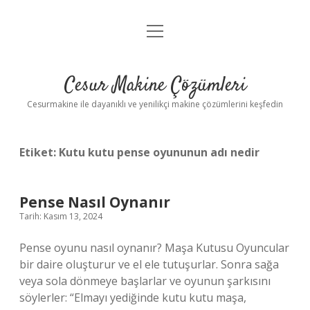
menüyü
Anasayfa
aç
Gizlilik Politikası
Cesur Makine Çözümleri
Yasal Uyarı
Cesurmakine ile dayanıklı ve yenilikçi makine çözümlerini keşfedin
Etiket:
Kutu kutu pense oyununun adı nedir
Pense Nasıl Oynanır
Tarih: Kasım 13, 2024
Pense oyunu nasıl oynanır? Maşa Kutusu Oyuncular
bir daire oluşturur ve el ele tutuşurlar. Sonra sağa
veya sola dönmeye başlarlar ve oyunun şarkısını
söylerler: “Elmayı yediğinde kutu kutu maşa,