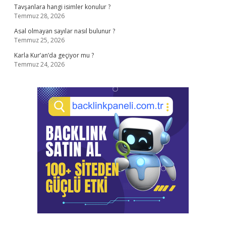
Tavşanlara hangi isimler konulur ?
Temmuz 28, 2026
Asal olmayan sayılar nasıl bulunur ?
Temmuz 25, 2026
Karla Kur’an’da geçiyor mu ?
Temmuz 24, 2026