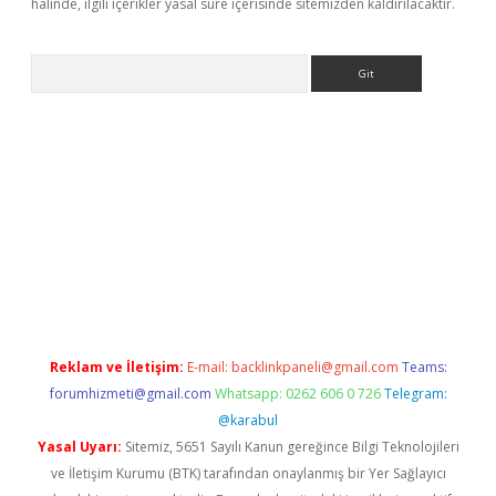
halinde, ilgili içerikler yasal süre içerisinde sitemizden kaldırılacaktır.
Arama
ps://grandoperabet.net/
Reklam ve İletişim:
E-mail:
backlinkpaneli@gmail.com
Teams:
forumhizmeti@gmail.com
Whatsapp: 0262 606 0 726
Telegram:
@karabul
Yasal Uyarı:
Sitemiz, 5651 Sayılı Kanun gereğince Bilgi Teknolojileri
ve İletişim Kurumu (BTK) tarafından onaylanmış bir Yer Sağlayıcı