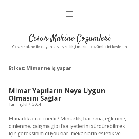
menüyü
Anasayfa
aç
Gizlilik Politikası
Cesur Makine Çözümleri
Yasal Uyarı
Cesurmakine ile dayanıklı ve yenilikçi makine çözümlerini keşfedin
Etiket:
Mimar ne iş yapar
Mimar Yapıların Neye Uygun
Olmasını Sağlar
Tarih: Eylül 7, 2024
Mimarlık amacı nedir? Mimarlık; barınma, eğlenme,
dinlenme, çalışma gibi faaliyetlerini sürdürebilmek
için gereksinim duydukları mekanların estetik ve