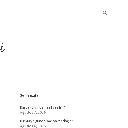
i
Sidebar
Son Yazılar
https://gran
Karga tulumba nasıl yazılır ?
Ağustos 7, 2026
Bir kurye günde kaç paket dağıtır ?
Ağustos 6, 2026