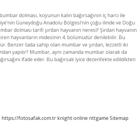
umbar dolması, koyunun kalın bağırsağının iç harcı ile
kiye’nin Güneydoğu Anadolu Bölgesi’nin çoğu ilinde ve Doğu
umbar dolması tarifi şırdan hayvanın neresi? Şırdan hayvanın
en hayvanların midesinin 4. bölümüdür denilebilir. Bu
. Benzer tada sahip olan mumbar ve şırdan, lezzetli iki
ından yapılır? Mumbar, aynı zamanda mumbar olarak da
ğırsağını ifade eder. Bu bağırsak iyice dezenfekte edildikten
r
https://fotosafak.com.tr
knight online
nttgame
Sitemap