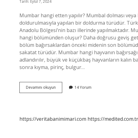
Tarih: Eylül 7, 2024
Mumbar hangi etten yapılır? Mumbal dolması veya b
doldurulmasıyla yapılan bir doldurma türüdür. Tür
Anadolu Bölgesi’nin bazı illerinde yapılmaktadır. M
hangi bölümünden oluşur? Daha doğrusu geviş getir
bölüm bağırsaklardan önceki midenin son bölümüdür
sakatat türüdür. Mumbar hangi hayvanın bağırsağ
adlandırılır, büyük ve küçükbaş hayvanların kalın ba
sonra kıyma, pirinç, bulgur…
Mumbar
Devamını okuyun
14 Yorum
Yapılırken
Hangi
Sakatat
Kullanılır
https://veritabanimimari.com
https://medited.com.t