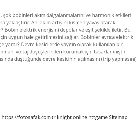
le, şok bobinleri akım dalgalanmalarını ve harmonik etkileri
ajına yaklaştırır. Ani akım artışını kısmen yavaşlatarak
 Bobin elektrik enerjisini depolar ve eşit şekilde iletir. Bu,
in uygun hale getirilmesini sağlar. Bobinler ayrıca elektrik
 işe yarar? Devre kesicilerde yaygın olarak kullanılan bir
ipmanı voltaj düşüşlerinden korumak için tasarlanmıştır.
asında düştüğünde devre kesicinin açılmasını (trip yapmasını
r
https://fotosafak.com.tr
knight online
nttgame
Sitemap