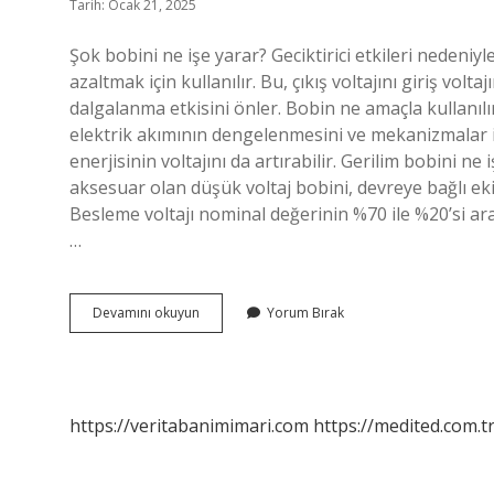
Tarih: Ocak 21, 2025
Şok bobini ne işe yarar? Geciktirici etkileri nedeniy
azaltmak için kullanılır. Bu, çıkış voltajını giriş volt
dalgalanma etkisini önler. Bobin ne amaçla kullanılır?
elektrik akımının dengelenmesini ve mekanizmalar iç
enerjisinin voltajını da artırabilir. Gerilim bobini ne
aksesuar olan düşük voltaj bobini, devreye bağlı ek
Besleme voltajı nominal değerinin %70 ile %20’si ar
…
Şok
Devamını okuyun
Yorum Bırak
Bobini
Nedir
Ne
Işe
Yarar
https://veritabanimimari.com
https://medited.com.t