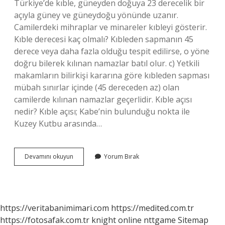
Türkiye’de kıble, güneyden doğuya 23 derecelik bir
açıyla güney ve güneydoğu yönünde uzanır.
Camilerdeki mihraplar ve minareler kıbleyi gösterir.
Kıble derecesi kaç olmalı? Kıbleden sapmanın 45
derece veya daha fazla olduğu tespit edilirse, o yöne
doğru bilerek kılınan namazlar batıl olur. c) Yetkili
makamların bilirkişi kararına göre kıbleden sapması
mübah sınırlar içinde (45 dereceden az) olan
camilerde kılınan namazlar geçerlidir. Kıble açısı
nedir? Kıble açısı; Kabe’nin bulunduğu nokta ile
Kuzey Kutbu arasında…
Pusula
Devamını okuyun
Yorum Bırak
Kaç
Derece
Kıble
https://veritabanimimari.com
https://medited.com.tr
https://fotosafak.com.tr
knight online
nttgame
Sitemap