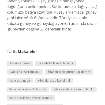
Sabah yapılacak ilk şey güneşin hangi yönde
doğduğunu belirlemektir. Sol kolumuzu doğuya, sağ
kolumuzu batıya uzatırsak kuzey arkamızda, güney,
yani kıble yönü önümüzdedir. Türkiye’de kıble
kabaca güney ve güneydoğu yönleri arasında uzanır
(güneyden doğuya 23 derecelik bir açı).
Tarih:
Makaleler
Asıl kıble neresi
Bir evde kıble nasıl bulunur
Evde kıble nasıl bulunur
İstanbul kıble pusula kaç derece
Kıble açısı nedir
Kıble derecesi kaç olmalı
Kıble hangi yöne doğru olur
Kıble kaç derece yanlış olabilir
Kıble pusula kaç derece İstanbul