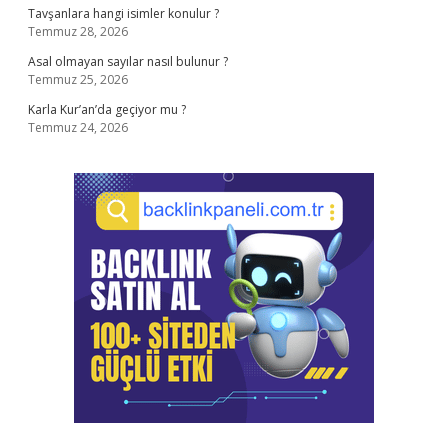
Tavşanlara hangi isimler konulur ?
Temmuz 28, 2026
Asal olmayan sayılar nasıl bulunur ?
Temmuz 25, 2026
Karla Kur’an’da geçiyor mu ?
Temmuz 24, 2026