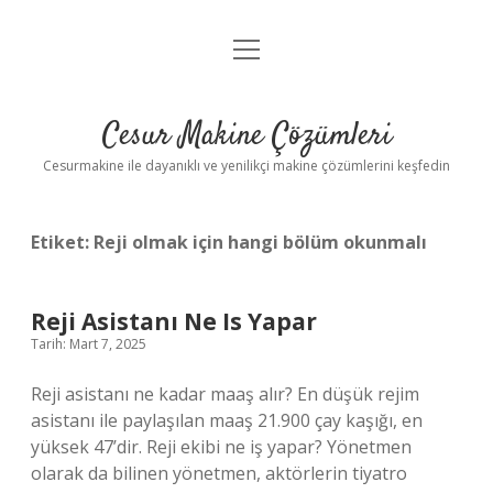
menüyü
Anasayfa
aç
Gizlilik Politikası
Cesur Makine Çözümleri
Yasal Uyarı
Cesurmakine ile dayanıklı ve yenilikçi makine çözümlerini keşfedin
Etiket:
Reji olmak için hangi bölüm okunmalı
Reji Asistanı Ne Is Yapar
Tarih: Mart 7, 2025
Reji asistanı ne kadar maaş alır? En düşük rejim
asistanı ile paylaşılan maaş 21.900 çay kaşığı, en
yüksek 47’dir. Reji ekibi ne iş yapar? Yönetmen
olarak da bilinen yönetmen, aktörlerin tiyatro