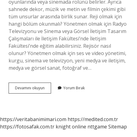
oyunlarında veya sinemada rolünü belirler. Ayrıca
sahnede dekor, müzik ve metin ve filmin çekimi gibi
tüm unsurlar arasında birlik sunar. Reji olmak için
hangi bölüm okunmalı? Yönetmen olmak için Radyo
Televizyonu ve Sinema veya Görsel İletişim Tasarım
Çalışmaları ile İletişim Fakültesi’nde İletişim
Fakültesi’nde eğitim alabilirsiniz. Rejisör nasıl
olunur? Yönetmen olmak için ses ve video yönetimi,
kurgu, sinema ve televizyon, yeni medya ve iletişim,
medya ve görsel sanat, fotoğraf ve…
Reji
Devamını okuyun
Yorum Bırak
Asistanı
Ne
Is
Yapar
https://veritabanimimari.com
https://medited.com.tr
https://fotosafak.com.tr
knight online
nttgame
Sitemap