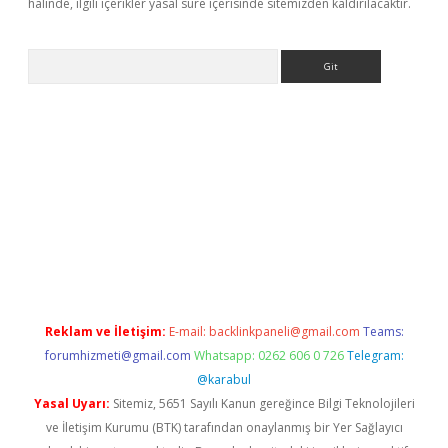
halinde, ilgili içerikler yasal süre içerisinde sitemizden kaldırılacaktır.
Arama
s://grandoperabet.net/
Reklam ve İletişim:
E-mail:
backlinkpaneli@gmail.com
Teams:
forumhizmeti@gmail.com
Whatsapp: 0262 606 0 726
Telegram:
@karabul
Yasal Uyarı:
Sitemiz, 5651 Sayılı Kanun gereğince Bilgi Teknolojileri
ve İletişim Kurumu (BTK) tarafından onaylanmış bir Yer Sağlayıcı