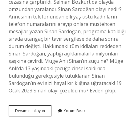
cezasına çarptırıldı. Selman Bozkurt da olayda
omzundan yaralandı. Sinan Sardoğan olayı nedir?
Annesinin telefonundan elli yaş üstü kadınların
telefon numaralarını arayıp onlara müstehcen
mesajlar yazan Sinan Sardoğan, programa katıldığı
sırada utangaç bir tavır sergilese de daha sonra
durum değişti. Hakkındaki tüm iddiaları reddeden
Sinan Sardoğan, yaptığı açıklamalarla milyonları
şaşkına çevirdi. Müge Anlı Sinan’ın suçu ne? Müge
Anlı’da 13 yaşındaki çocuğa cinsel saldırıda
bulunduğu gerekçesiyle tutuklanan Sinan
Sardoğan’ın evi sizi hayal kırıklığına uğratacak! 19
Ocak 2023 Sinan olayı çözüldü mü? Evden çıkıp…
Sinan
Devamını okuyun
Yorum Bırak
Sardoğan
Neden
Cezaevine
Girdi