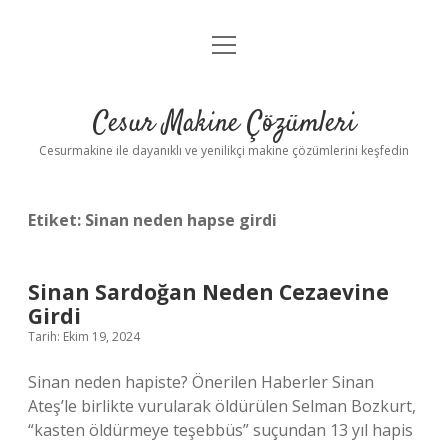
menüyü
Anasayfa
aç
Gizlilik Politikası
Cesur Makine Çözümleri
Yasal Uyarı
Cesurmakine ile dayanıklı ve yenilikçi makine çözümlerini keşfedin
Etiket:
Sinan neden hapse girdi
Sinan Sardoğan Neden Cezaevine
Girdi
Tarih: Ekim 19, 2024
Sinan neden hapiste? Önerilen Haberler Sinan
Ateş’le birlikte vurularak öldürülen Selman Bozkurt,
“kasten öldürmeye teşebbüs” suçundan 13 yıl hapis