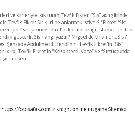
ri ve şiirleriyle ışık tutan Tevfik Fikret, “Sis” adlı şiirinde
. Tevfik Fikret Sis şiiri ne anlatmak istiyor? “Fikret, ‘Sis’
azmıştır. ‘Sis’ şiirinde Fikret’in karamsarlığı, İstanbul’un tüm
kendini gösterir. Sis hangi yazar? Miguel de UnamunoSis /
si Şehzade Abdülmecid Efendi’nin, Tevfik Fikret’in “Sis”
anı sıra, Tevfik Fikret’in “Krizantemli Vazo” ve “Sırtüstünde
s şiiri neden…
r
https://fotosafak.com.tr
knight online
nttgame
Sitemap