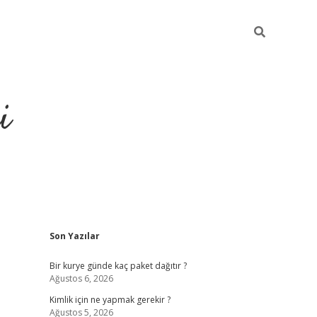
i
Sidebar
Son Yazılar
https://gran
Bir kurye günde kaç paket dağıtır ?
Ağustos 6, 2026
Kimlik için ne yapmak gerekir ?
Ağustos 5, 2026