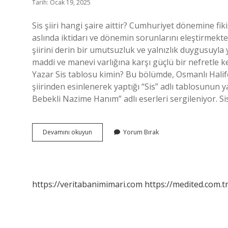
Tarih: Ocak 19, 2025
Sis şiiri hangi şaire aittir? Cumhuriyet dönemine fikirle
aslında iktidarı ve dönemin sorunlarını eleştirmektedir
şiirini derin bir umutsuzluk ve yalnızlık duygusuyla y
maddi ve manevi varlığına karşı güçlü bir nefretle 
Yazar Sis tablosu kimin? Bu bölümde, Osmanlı Halife
şiirinden esinlenerek yaptığı “Sis” adlı tablosunun y
Bebekli Nazime Hanım” adlı eserleri sergileniyor. Si
Sis
Devamını okuyun
Yorum Bırak
Hangi
Şair
https://veritabanimimari.com
https://medited.com.t