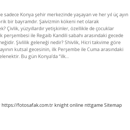
de sadece Konya şehir merkezinde yaşayan ve her yıl üç ayın
orik bir bayramdır. Şaivizmin kökeni net olarak
k? Çivlik, yüzyıllardır yetişkinler, özellikle de çocuklar
ilk perşembesi ile Regaib Kandili sabahı arasındaki gecede
idir. Şivlilik geleneği nedir? Shivlik, Hicri takvime göre
ayının kutsal gecesinin, ilk Perşembe ile Cuma arasındaki
elenektir. Bu gün Konya’da “ilk…
r
https://fotosafak.com.tr
knight online
nttgame
Sitemap