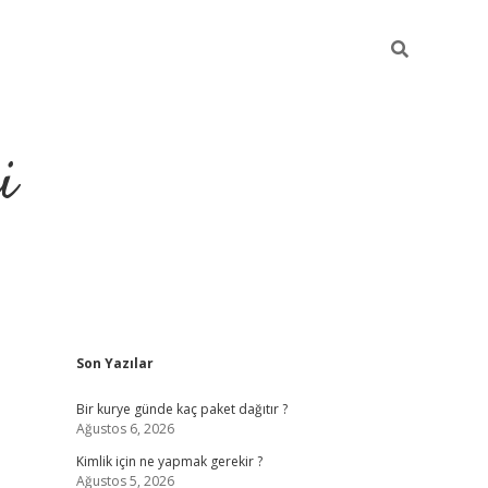
i
Sidebar
Son Yazılar
https://gran
Bir kurye günde kaç paket dağıtır ?
Ağustos 6, 2026
Kimlik için ne yapmak gerekir ?
Ağustos 5, 2026