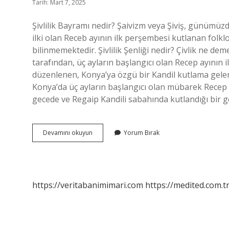
Tarih: Mart 7, 2025
Şivlilik Bayramı nedir? Şaivizm veya Şiviş, günümüz
ilki olan Receb ayının ilk perşembesi kutlanan folkl
bilinmemektedir. Şivlilik Şenliği nedir? Çivlik ne deme
tarafından, üç ayların başlangıcı olan Recep ayının 
düzenlenen, Konya’ya özgü bir Kandil kutlama geleneğ
Konya’da üç ayların başlangıcı olan mübarek Recep 
gecede ve Regaip Kandili sabahında kutlandığı bir g
Şivlilik
Devamını okuyun
Yorum Bırak
Çocuk
Bayramı
Ne
Demek
https://veritabanimimari.com
https://medited.com.t