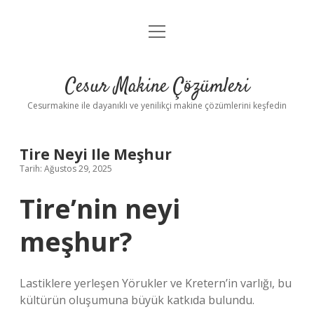
menüyü
Anasayfa
aç
Gizlilik Politikası
Cesur Makine Çözümleri
Yasal Uyarı
Cesurmakine ile dayanıklı ve yenilikçi makine çözümlerini keşfedin
Tire Neyi Ile Meşhur
Tarih: Ağustos 29, 2025
Tire’nin neyi
meşhur?
Lastiklere yerleşen Yörukler ve Kretern’in varlığı, bu
kültürün oluşumuna büyük katkıda bulundu.