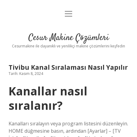
menüyü
Anasayfa
aç
Gizlilik Politikası
Cesur Makine Çözümleri
Yasal Uyarı
Cesurmakine ile dayanıklı ve yenilikçi makine çözümlerini keşfedin
Tivibu Kanal Sıralaması Nasıl Yapılır
Tarih: Kasım 8, 2024
Kanallar nasıl
sıralanır?
Kanalları sıralayın veya program listesini düzenleyin.
HOME düğmesine basın, ardından [Ayarlar] – [TV