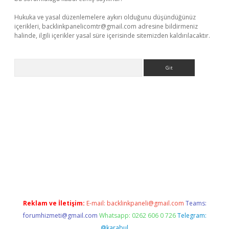
Hukuka ve yasal düzenlemelere aykırı olduğunu düşündüğünüz
içerikleri,
backlinkpanelicomtr@gmail.com
adresine bildirmeniz
halinde, ilgili içerikler yasal süre içerisinde sitemizden kaldırılacaktır.
Arama
erabet.net/
Reklam ve İletişim:
E-mail:
backlinkpaneli@gmail.com
Teams:
forumhizmeti@gmail.com
Whatsapp: 0262 606 0 726
Telegram:
@karabul