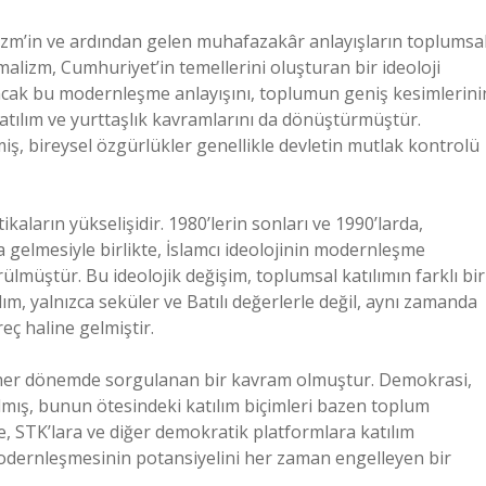
izm’in ve ardından gelen muhafazakâr anlayışların toplumsa
malizm, Cumhuriyet’in temellerini oluşturan bir ideoloji
 ancak bu modernleşme anlayışını, toplumun geniş kesimlerini
atılım ve yurttaşlık kavramlarını da dönüştürmüştür.
miş, bireysel özgürlükler genellikle devletin mutlak kontrolü
ikaların yükselişidir. 1980’lerin sonları ve 1990’larda,
ra gelmesiyle birlikte, İslamcı ideolojinin modernleşme
lmüştür. Bu ideolojik değişim, toplumsal katılımın farklı bir
ım, yalnızca seküler ve Batılı değerlerle değil, aynı zamanda
eç haline gelmiştir.
, her dönemde sorgulanan bir kavram olmuştur. Demokrasi,
 kalmış, bunun ötesindeki katılım biçimleri bazen toplum
e, STK’lara ve diğer demokratik platformlara katılım
 modernleşmesinin potansiyelini her zaman engelleyen bir