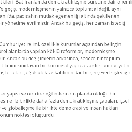
tkileri, Batılı anlamda demokratikleşme sürecine dair öneml
e geçiş, modernleşmenin yalnızca toplumsal değil, aynı
nlı’da, padişahın mutlak egemenliği altında şekillenen
 bir yönetime evrilmiştir. Ancak bu geçiş, her zaman istediği
umhuriyet rejimi, özellikle kurumlar açısından belirgin
ltürel alanlarda yapılan köklü reformlar, modernleşme
ir. Ancak bu değişimlerin arkasında, sadece bir toplum
tılımını sınırlayan bir kurumsal yapı da vardı. Cumhuriyetin
taşları olan çoğulculuk ve katılımın dar bir çerçevede işlediğin
et yapısı ve otoriter eğilimlerin ön planda olduğu bir
leşme ile birlikte daha fazla demokratikleşme çabaları, içsel
iler ve globalleşme ile birlikte demokrasi ve insan hakları
 dönüm noktası oluşturdu.