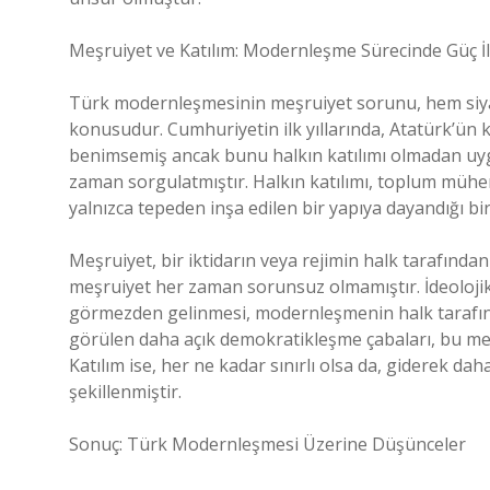
Meşruiyet ve Katılım: Modernleşme Sürecinde Güç İli
Türk modernleşmesinin meşruiyet sorunu, hem siya
konusudur. Cumhuriyetin ilk yıllarında, Atatürk’ün 
benimsemiş ancak bunu halkın katılımı olmadan uy
zaman sorgulatmıştır. Halkın katılımı, toplum mühen
yalnızca tepeden inşa edilen bir yapıya dayandığı bir
Meşruiyet, bir iktidarın veya rejimin halk tarafınd
meşruiyet her zaman sorunsuz olmamıştır. İdeolojik f
görmezden gelinmesi, modernleşmenin halk tarafında
görülen daha açık demokratikleşme çabaları, bu meş
Katılım ise, her ne kadar sınırlı olsa da, giderek d
şekillenmiştir.
Sonuç: Türk Modernleşmesi Üzerine Düşünceler