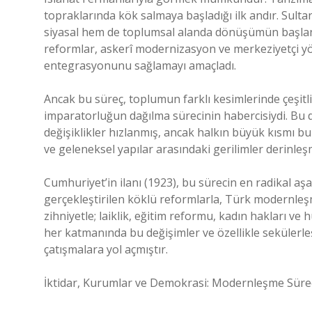
topraklarında kök salmaya başladığı ilk andır. Sult
siyasal hem de toplumsal alanda dönüşümün başlang
reformlar, askerî modernizasyon ve merkeziyetçi yö
entegrasyonunu sağlamayı amaçladı.
Ancak bu süreç, toplumun farklı kesimlerinde çeşitli
imparatorluğun dağılma sürecinin habercisiydi. Bu d
değişiklikler hızlanmış, ancak halkın büyük kısmı 
ve geleneksel yapılar arasındaki gerilimler derinleşm
Cumhuriyet’in ilanı (1923), bu sürecin en radikal a
gerçekleştirilen köklü reformlarla, Türk modernleşm
zihniyetle; laiklik, eğitim reformu, kadın hakları ve 
her katmanında bu değişimler ve özellikle sekülerle
çatışmalara yol açmıştır.
İktidar, Kurumlar ve Demokrasi: Modernleşme Sür