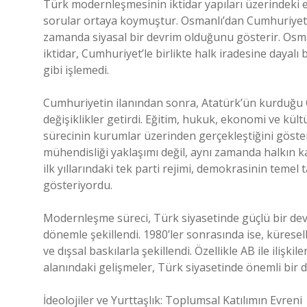
Türk modernleşmesinin iktidar yapıları üzerindeki e
sorular ortaya koymuştur. Osmanlı’dan Cumhuriyet’
zamanda siyasal bir devrim olduğunu gösterir. Osma
iktidar, Cumhuriyet’le birlikte halk iradesine dayalı
gibi işlemedi.
Cumhuriyetin ilanından sonra, Atatürk’ün kurduğu C
değişiklikler getirdi. Eğitim, hukuk, ekonomi ve kü
sürecinin kurumlar üzerinden gerçekleştiğini göster
mühendisliği yaklaşımı değil, aynı zamanda halkın ka
ilk yıllarındaki tek parti rejimi, demokrasinin temel 
gösteriyordu.
Modernleşme süreci, Türk siyasetinde güçlü bir devl
dönemle şekillendi. 1980’ler sonrasında ise, küresel
ve dışsal baskılarla şekillendi. Özellikle AB ile ilişk
alanındaki gelişmeler, Türk siyasetinde önemli bir
İdeolojiler ve Yurttaşlık: Toplumsal Katılımın Evreni