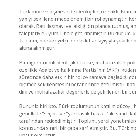
Türk modernleşmesinde ideolojiler, özellikle Kemal
yapıyı şekillendirmede önemli bir rol oynamıştır. Ke
olarak, Batılılaşmayı ve laikliği ön planda tutmuş,
talepleriyle uyumlu hale getirmemiştir. Bu durum, k
Toplum, merkeziyetçi bir devlet anlayışıyla şekillen
altına alınmıştır.
Bir diğer önemli ideolojik etki ise, muhafazakâr polit
özellikle Adalet ve Kalkınma Partisi’nin (AKP) iktida
sürecinde daha etkin bir rol oynamaya başladığı görü
biçimde şekillenmesini beraberinde getirmiştir. Katıl
dini ve muhafazakâr değerlerle de şekillenen bir sür
Bununla birlikte, Türk toplumunun katılım düzeyi
genellikle “seçim” ve “yurttaşlık hakları” ile sınırlı
tarafından reddedilmiştir. Toplum, yerel yönetimler
konusunda sınırlı bir çaba sarf etmiştir. Bu, Türk
unsur olmuştur.