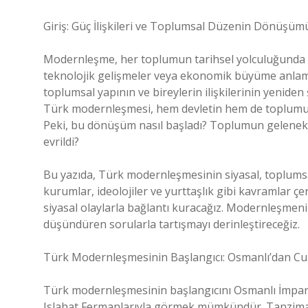
Giriş: Güç İlişkileri ve Toplumsal Düzenin Dönüşüm
Modernleşme, her toplumun tarihsel yolculuğunda ö
teknolojik gelişmeler veya ekonomik büyüme anlam
toplumsal yapının ve bireylerin ilişkilerinin yeniden 
Türk modernleşmesi, hem devletin hem de toplumun
Peki, bu dönüşüm nasıl başladı? Toplumun geleneksel 
evrildi?
Bu yazıda, Türk modernleşmesinin siyasal, toplumsal
kurumlar, ideolojiler ve yurttaşlık gibi kavramlar 
siyasal olaylarla bağlantı kuracağız. Modernleşmenin
düşündüren sorularla tartışmayı derinleştireceğiz.
Türk Modernleşmesinin Başlangıcı: Osmanlı’dan Cu
Türk modernleşmesinin başlangıcını Osmanlı İmpar
Islahat Fermanlarıyla görmek mümkündür. Tanzimat