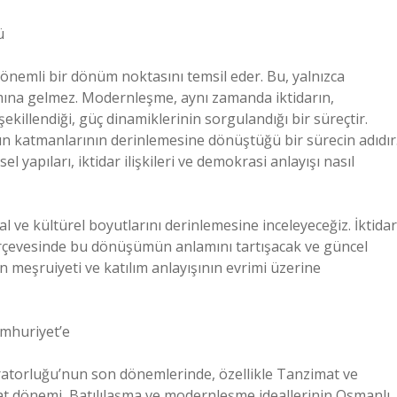
ü
nemli bir dönüm noktasını temsil eder. Bu, yalnızca
ına gelmez. Modernleşme, aynı zamanda iktidarın,
şekillendiği, güç dinamiklerinin sorgulandığı bir süreçtir.
 katmanlarının derinlemesine dönüştüğü bir sürecin adıdır
yapıları, iktidar ilişkileri ve demokrasi anlayışı nasıl
 ve kültürel boyutlarını derinlemesine inceleyeceğiz. İktidar
çerçevesinde bu dönüşümün anlamını tartışacak ve güncel
 meşruiyeti ve katılım anlayışının evrimi üzerine
mhuriyet’e
atorluğu’nun son dönemlerinde, özellikle Tanzimat ve
 dönemi, Batılılaşma ve modernleşme ideallerinin Osmanlı