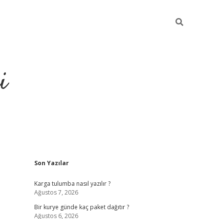
i
Sidebar
Son Yazılar
https://grandopera
Karga tulumba nasıl yazılır ?
Ağustos 7, 2026
Bir kurye günde kaç paket dağıtır ?
Ağustos 6, 2026