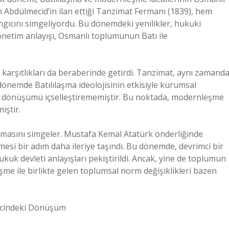
an Abdülmecid’in ilan ettiği Tanzimat Fermanı (1839), hem
ıcını simgeliyordu. Bu dönemdeki yenilikler, hukuki
netim anlayışı, Osmanlı toplumunun Batı ile
 karşıtlıkları da beraberinde getirdi. Tanzimat, aynı zamand
önemde Batılılaşma ideolojisinin etkisiyle kurumsal
bu dönüşümü içselleştirememiştir. Bu noktada, modernleşme
iştir.
şamasını simgeler. Mustafa Kemal Atatürk önderliğinde
esi bir adım daha ileriye taşındı. Bu dönemde, devrimci bir
hukuk devleti anlayışları pekiştirildi. Ancak, yine de toplumun
şme ile birlikte gelen toplumsal norm değişiklikleri bazen
ecindeki Dönüşüm