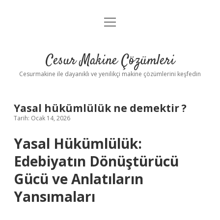
menüyü
Anasayfa
aç
Gizlilik Politikası
Cesur Makine Çözümleri
Yasal Uyarı
Cesurmakine ile dayanıklı ve yenilikçi makine çözümlerini keşfedin
Yasal hükümlülük ne demektir ?
Tarih: Ocak 14, 2026
Yasal Hükümlülük:
Edebiyatın Dönüştürücü
Gücü ve Anlatıların
Yansımaları