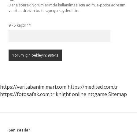
Daha sonraki yorumlarımda kullanılması için adım, e-posta adresim
ve site adresim bu tarayıcıya kaydedilsin.
9 - 5 kaçtır?
*
https://veritabanimimari.com
https://medited.com.tr
https://fotosafak.com.tr
knight online
nttgame
Sitemap
Sidebar
Son Yazılar