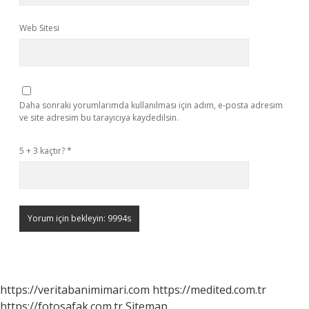
Web Sitesi
Daha sonraki yorumlarımda kullanılması için adım, e-posta adresim
ve site adresim bu tarayıcıya kaydedilsin.
5 + 3 kaçtır?
*
https://veritabanimimari.com
https://medited.com.tr
https://fotosafak.com.tr
Sitemap