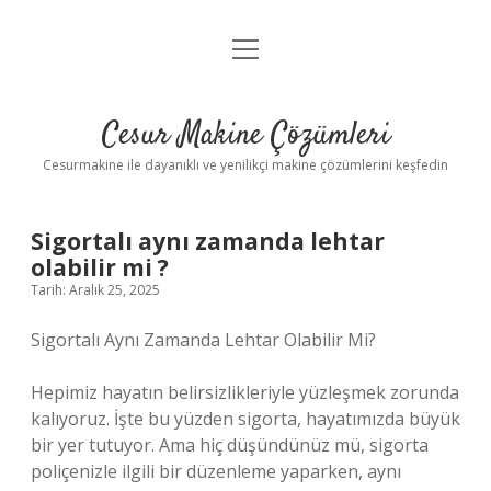
menüyü
Anasayfa
aç
Gizlilik Politikası
Cesur Makine Çözümleri
Yasal Uyarı
Cesurmakine ile dayanıklı ve yenilikçi makine çözümlerini keşfedin
Sigortalı aynı zamanda lehtar
olabilir mi ?
Tarih: Aralık 25, 2025
Sigortalı Aynı Zamanda Lehtar Olabilir Mi?
Hepimiz hayatın belirsizlikleriyle yüzleşmek zorunda
kalıyoruz. İşte bu yüzden sigorta, hayatımızda büyük
bir yer tutuyor. Ama hiç düşündünüz mü, sigorta
poliçenizle ilgili bir düzenleme yaparken, aynı