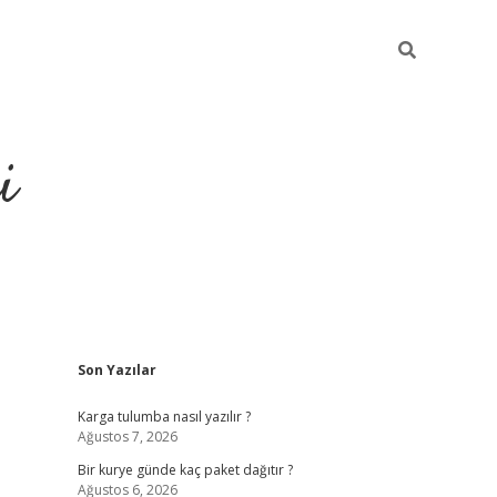
i
Sidebar
Son Yazılar
https://grandoperab
Karga tulumba nasıl yazılır ?
Ağustos 7, 2026
Bir kurye günde kaç paket dağıtır ?
Ağustos 6, 2026