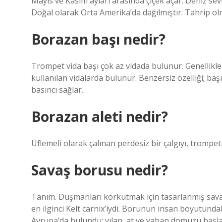
Mayıs ve Kasım ayları arasında çiçek açar. Deniz se
Doğal olarak Orta Amerika’da dağılmıştır. Tahrip olm
Borazan başı nedir?
Trompet vida başı çok az vidada bulunur. Genellikl
kullanılan vidalarda bulunur. Benzersiz özelliği; ba
basıncı sağlar.
Borazan aleti nedir?
Üflemeli olarak çalınan perdesiz bir çalgıyı, trompeti
Savaş borusu nedir?
Tanım. Düşmanları korkutmak için tasarlanmış savaş 
en ilginci Kelt carnix’iydi. Borunun insan boyutund
Avrupa’da bulundu; yılan, at ve yaban domuzu başlar