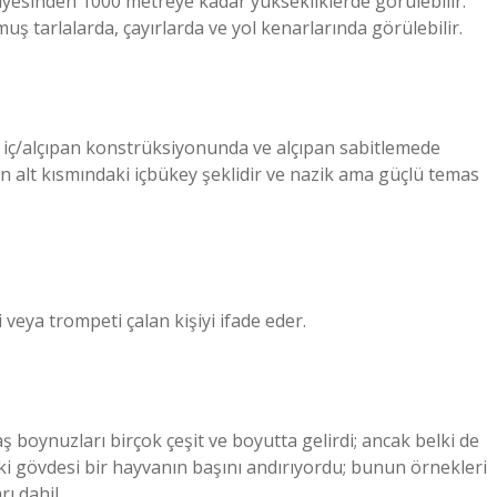
viyesinden 1000 metreye kadar yüksekliklerde görülebilir.
uş tarlalarda, çayırlarda ve yol kenarlarında görülebilir.
e iç/alçıpan konstrüksiyonunda ve alçıpan sabitlemede
şın alt kısmındaki içbükey şeklidir ve nazik ama güçlü temas
 veya trompeti çalan kişiyi ifade eder.
boynuzları birçok çeşit ve boyutta gelirdi; ancak belki de
aki gövdesi bir hayvanın başını andırıyordu; bunun örnekleri
ı dahil.