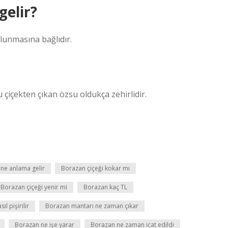
elir?
ulunmasına bağlıdır.
u çiçekten çıkan özsu oldukça zehirlidir.
ne anlama gelir
Borazan çiçeği kokar mı
Borazan çiçeği yenir mi
Borazan kaç TL
l pişirilir
Borazan mantarı ne zaman çıkar
Borazan ne işe yarar
Borazan ne zaman icat edildi