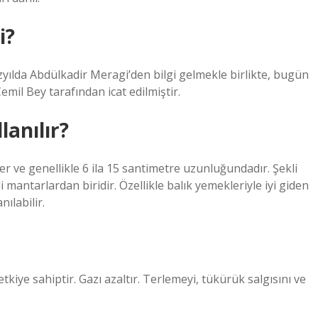
i?
üzyılda Abdülkadir Meragi’den bilgi gelmekle birlikte, bugün
Cemil Bey tarafından icat edilmiştir.
anılır?
r ve genellikle 6 ila 15 santimetre uzunluğundadır. Şekli
li mantarlardan biridir. Özellikle balık yemekleriyle iyi giden
ılabilir.
tkiye sahiptir. Gazı azaltır. Terlemeyi, tükürük salgısını ve