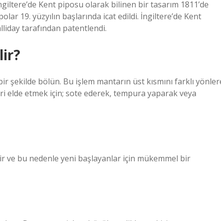
 İngiltere’de Kent piposu olarak bilinen bir tasarım 1811’de
lar 19. yüzyılın başlarında icat edildi. İngiltere’de Kent
lliday tarafından patentlendi.
lir?
bir şekilde bölün. Bu işlem mantarın üst kısmını farklı yönler
leri elde etmek için; sote ederek, tempura yaparak veya
r ve bu nedenle yeni başlayanlar için mükemmel bir