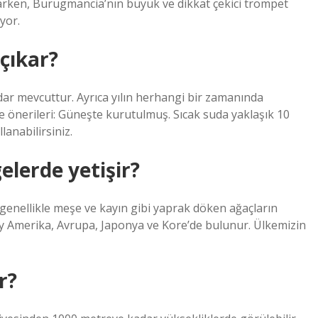
ken, Burugmancia’nın büyük ve dikkat çekici trompet
iyor.
çıkar?
ar mevcuttur. Ayrıca yılın herhangi bir zamanında
e önerileri: Güneşte kurutulmuş. Sıcak suda yaklaşık 10
lanabilirsiniz.
lerde yetişir?
genellikle meşe ve kayın gibi yaprak döken ağaçların
 Amerika, Avrupa, Japonya ve Kore’de bulunur. Ülkemizin
r?