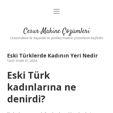
menüyü
Anasayfa
aç
Gizlilik Politikası
Cesur Makine Çözümleri
Yasal Uyarı
Cesurmakine ile dayanıklı ve yenilikçi makine çözümlerini keşfedin
Eski Türklerde Kadının Yeri Nedir
Tarih: Aralık 31, 2024
Eski Türk
kadınlarına ne
denirdi?