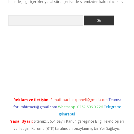
halinde, ilgili içerikler yasal süre içerisinde sitemizden kaldırılacaktır.
Arama
s://grandoperabet.net/
Reklam ve İletişim:
E-mail:
backlinkpaneli@gmail.com
Teams:
forumhizmeti@gmail.com
Whatsapp: 0262 606 0 726
Telegram:
@karabul
Yasal Uyarı:
Sitemiz, 5651 Sayılı Kanun gereğince Bilgi Teknolojileri
ve İletişim Kurumu (BTK) tarafından onaylanmış bir Yer Sağlayıcı