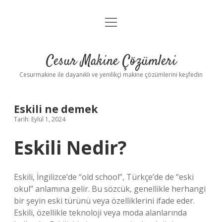
menüyü
Anasayfa
aç
Gizlilik Politikası
Cesur Makine Çözümleri
Yasal Uyarı
Cesurmakine ile dayanıklı ve yenilikçi makine çözümlerini keşfedin
Eskili ne demek
Tarih: Eylül 1, 2024
Eskili Nedir?
Eskili, İngilizce’de “old school”, Türkçe’de de “eski
okul” anlamına gelir. Bu sözcük, genellikle herhangi
bir şeyin eski türünü veya özelliklerini ifade eder.
Eskili, özellikle teknoloji veya moda alanlarında