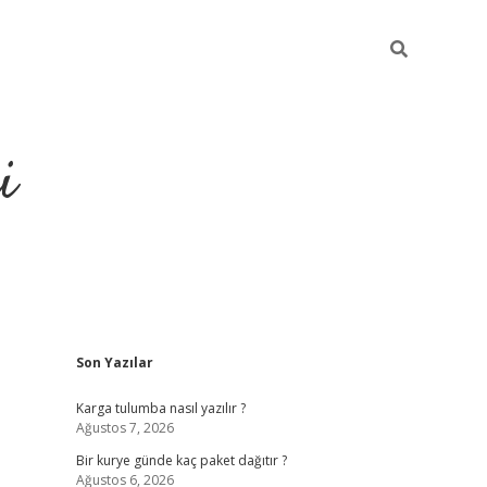
i
Sidebar
Son Yazılar
https://grandoperab
Karga tulumba nasıl yazılır ?
Ağustos 7, 2026
Bir kurye günde kaç paket dağıtır ?
Ağustos 6, 2026