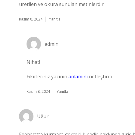
üretilen ve okura sunulan metinlerdir.
Kasım 8, 2024
Yanıtla
admin
Nihat!
Fikirleriniz yazının
anlamını
netleştirdi.
Kasım 8, 2024
Yanıtla
Uğur
Edebiyatta kurmaca gerçeklik nedir hakkında giriş