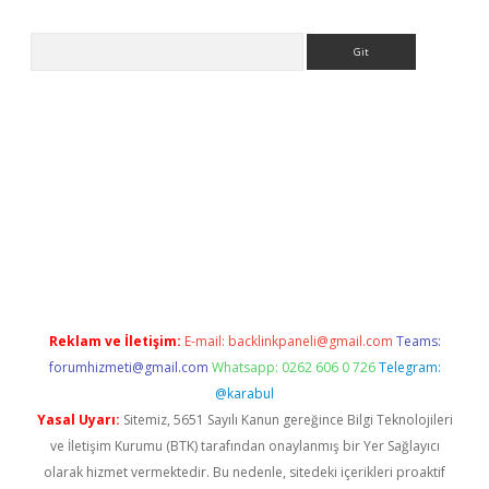
Arama
erabet.net/
Reklam ve İletişim:
E-mail:
backlinkpaneli@gmail.com
Teams:
forumhizmeti@gmail.com
Whatsapp: 0262 606 0 726
Telegram:
@karabul
Yasal Uyarı:
Sitemiz, 5651 Sayılı Kanun gereğince Bilgi Teknolojileri
ve İletişim Kurumu (BTK) tarafından onaylanmış bir Yer Sağlayıcı
olarak hizmet vermektedir. Bu nedenle, sitedeki içerikleri proaktif