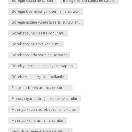
Böreğin dışına ne sürülür
Böreğin en üst katına ne sürülür
Boreğin kızarması için uzerine ne sürülür
Böreğin üstüne yumurta sarısı sürülür mü
Börek sosuna nisasta konur mu
Börek sosuna sirke konur mu
Börek sosunda soda ne işe yarar
Börek yumuşak olsun diye ne yapmalı
Böreklerde hangi sirke kullanılır
El açması börek arasına ne sürülür
Fırında sigara böreği üzerine ne sürülür
Hazır yufkadan börek sosuna ne konur
Hazır yufkan arasına ne sürülür
Peynirli böreğin üzerine ne sürülür