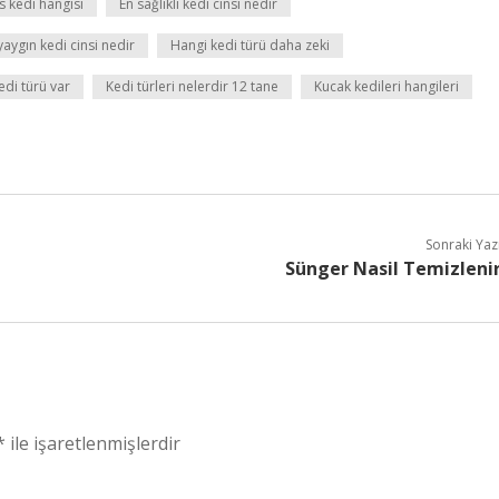
ns kedi hangisi
En sağlıklı kedi cinsi nedir
yaygın kedi cinsi nedir
Hangi kedi türü daha zeki
edi türü var
Kedi türleri nelerdir 12 tane
Kucak kedileri hangileri
Sonraki Yaz
Sünger Nasil Temizleni
*
ile işaretlenmişlerdir