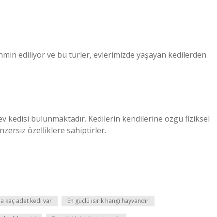
ahmin ediliyor ve bu türler, evlerimizde yaşayan kedilerden
v kedisi bulunmaktadır. Kedilerin kendilerine özgü fiziksel
nzersiz özelliklere sahiptirler.
 kaç adet kedi var
En güçlü ısırık hangi hayvandır