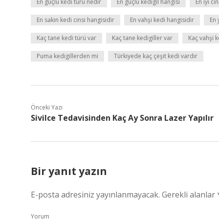
En güçlü kedi türü nedir
En güçlü kedigil hangisi
En iyi ci
En sakin kedi cinsi hangisidir
En vahşi kedi hangisidir
En 
Kaç tane kedi türü var
Kaç tane kedigiller var
Kaç vahşi k
Puma kedigillerden mi
Türkiyede kaç çeşit kedi vardır
Önceki Yazı
Sivilce Tedavisinden Kaç Ay Sonra Lazer Yapılır
Bir yanıt yazın
E-posta adresiniz yayınlanmayacak.
Gerekli alanlar
Yorum