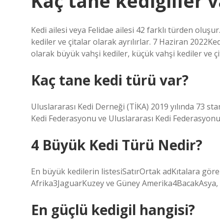
Kaç tane kedigiller v
Kedi ailesi veya Felidae ailesi 42 farklı türden oluşu
kediler ve çitalar olarak ayrılırlar. 7 Haziran 2022Ked
olarak büyük vahşi kediler, küçük vahşi kediler ve çit
Kaç tane kedi türü var?
Uluslararası Kedi Derneği (TİKA) 2019 yılında 73 sta
Kedi Federasyonu ve Uluslararası Kedi Federasyonu (F
4 Büyük Kedi Türü Nedir?
En büyük kedilerin listesiSatırOrtak adKıtalara gör
Afrika3JaguarKuzey ve Güney Amerika4BacakAsya, A
En güçlü kedigil hangisi?