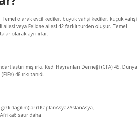
ar?
r. Temel olarak evcil kediler, büyük vahşi kediler, küçük vahşi
i ailesi veya Felidae ailesi 42 farklı türden oluşur. Temel
alar olarak ayrılırlar.
ndartlaştırılmış ırkı, Kedi Hayranları Derneği (CFA) 45, Dünya
IFe) 48 ırkı tanıdı.
e gizli dağılım(lar)1KaplanAsya2AslanAsya,
frika6 satır daha