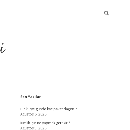
i
Sidebar
Son Yazılar
https://grandoperab
Bir kurye günde kaç paket dağıtır ?
Ağustos 6, 2026
Kimlik için ne yapmak gerekir ?
Ağustos 5, 2026