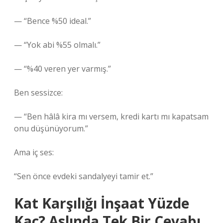
— “Bence %50 ideal.”
— “Yok abi %55 olmalı.”
— “%40 veren yer varmış.”
Ben sessizce:
— “Ben hâlâ kira mı versem, kredi kartı mı kapatsam
onu düşünüyorum.”
Ama iç ses:
“Sen önce evdeki sandalyeyi tamir et.”
Kat Karşılığı İnşaat Yüzde
Kaç? Aslında Tek Bir Cevabı