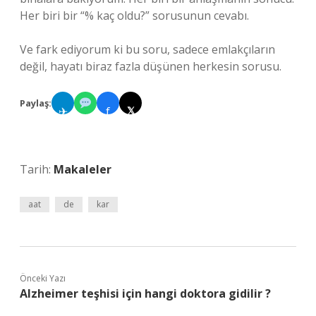
Her biri bir “% kaç oldu?” sorusunun cevabı.
Ve fark ediyorum ki bu soru, sadece emlakçıların
değil, hayatı biraz fazla düşünen herkesin sorusu.
Paylaş:
✈
f
𝕏
Tarih:
Makaleler
aat
de
kar
Önceki Yazı
Alzheimer teşhisi için hangi doktora gidilir ?