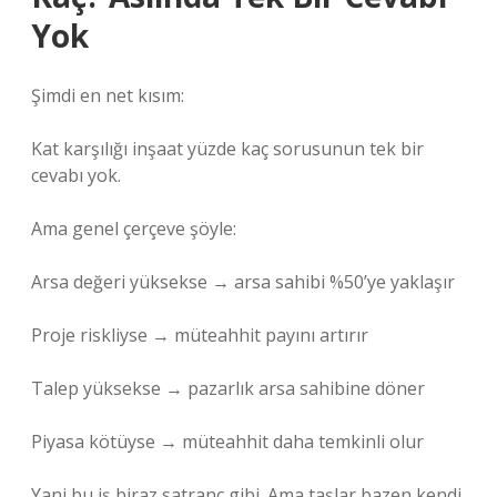
Yok
Şimdi en net kısım:
Kat karşılığı inşaat yüzde kaç sorusunun tek bir
cevabı yok.
Ama genel çerçeve şöyle:
Arsa değeri yüksekse → arsa sahibi %50’ye yaklaşır
Proje riskliyse → müteahhit payını artırır
Talep yüksekse → pazarlık arsa sahibine döner
Piyasa kötüyse → müteahhit daha temkinli olur
Yani bu iş biraz satranç gibi. Ama taşlar bazen kendi