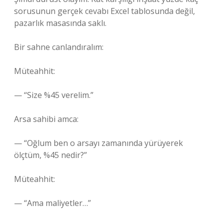
sorusunun gerçek cevabı Excel tablosunda değil,
pazarlık masasında saklı.
Bir sahne canlandıralım:
Müteahhit:
— “Size %45 verelim.”
Arsa sahibi amca:
— “Oğlum ben o arsayı zamanında yürüyerek
ölçtüm, %45 nedir?”
Müteahhit:
— “Ama maliyetler…”