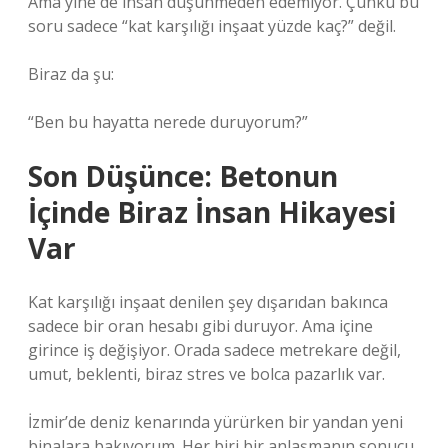
Ama yine de insan düşünmeden edemiyor. Çünkü bu
soru sadece “kat karşılığı inşaat yüzde kaç?” değil.
Biraz da şu:
“Ben bu hayatta nerede duruyorum?”
Son Düşünce: Betonun
İçinde Biraz İnsan Hikayesi
Var
Kat karşılığı inşaat denilen şey dışarıdan bakınca
sadece bir oran hesabı gibi duruyor. Ama içine
girince iş değişiyor. Orada sadece metrekare değil,
umut, beklenti, biraz stres ve bolca pazarlık var.
İzmir’de deniz kenarında yürürken bir yandan yeni
binalara bakıyorum. Her biri bir anlaşmanın sonucu.