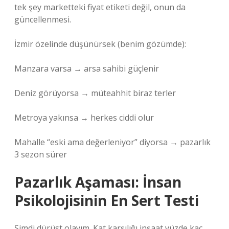
tek şey marketteki fiyat etiketi değil, onun da
güncellenmesi.
İzmir özelinde düşünürsek (benim gözümde):
Manzara varsa → arsa sahibi güçlenir
Deniz görüyorsa → müteahhit biraz terler
Metroya yakınsa → herkes ciddi olur
Mahalle “eski ama değerleniyor” diyorsa → pazarlık
3 sezon sürer
Pazarlık Aşaması: İnsan
Psikolojisinin En Sert Testi
Şimdi dürüst olayım. Kat karşılığı inşaat yüzde kaç