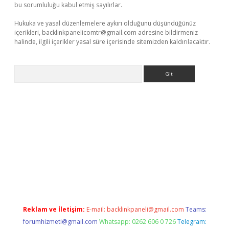
bu sorumluluğu kabul etmiş sayılırlar.
Hukuka ve yasal düzenlemelere aykırı olduğunu düşündüğünüz
içerikleri,
backlinkpanelicomtr@gmail.com
adresine bildirmeniz
halinde, ilgili içerikler yasal süre içerisinde sitemizden kaldırılacaktır.
Arama
/grandoperabet.net/
Reklam ve İletişim:
E-mail:
backlinkpaneli@gmail.com
Teams:
forumhizmeti@gmail.com
Whatsapp: 0262 606 0 726
Telegram: