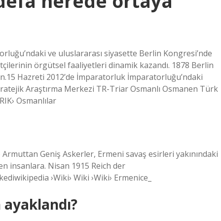
 defa nerede ortaya
rluğu’ndaki ve uluslararası siyasette Berlin Kongresi’nde
tçilerinin örgütsel faaliyetleri dinamik kazandı. 1878 Berlin
.15 Hazreti 2012’de İmparatorluk İmparatorluğu’ndaki
atejik Araştırma Merkezi TR-Triar Osmanlı Osmanen Türk
RIK› Osmanlılar
) Armuttan Geniş Askerler, Ermeni savaş esirleri yakınındaki
en insanlara. Nisan 1915 Reich der
iwikipedia ›Wiki› Wiki ›Wiki› Ermenice_
n ayaklandı?