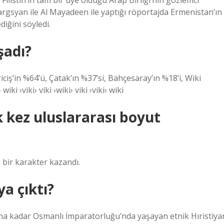
 Filistin’in tam bir üye olduğu Arap Birliği’nin gözlemci
argsyan ile Al Mayadeen ile yaptığı röportajda Ermenistan’ın
diğini söyledi.
şadı?
iş’in %64’ü, Çatak’ın %37’si, Bahçesaray’ın %18’i, Wiki
ki ›viki› viki ›wiki› viki ›viki› wiki
k kez uluslararası boyut
 bir karakter kazandı.
a çıktı?
a kadar Osmanlı İmparatorluğu’nda yaşayan etnik Hıristiya