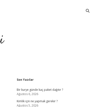
i
Sidebar
Son Yazılar
https://grando
Bir kurye günde kaç paket dağıtır ?
Ağustos 6, 2026
Kimlik için ne yapmak gerekir ?
Ağustos 5, 2026