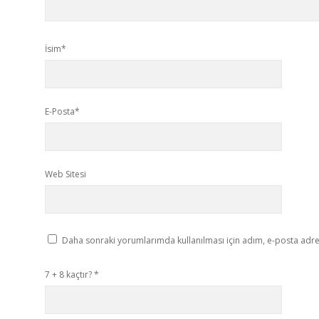
İsim*
E-Posta*
Web Sitesi
Daha sonraki yorumlarımda kullanılması için adım, e-posta adres
7 + 8 kaçtır?
*