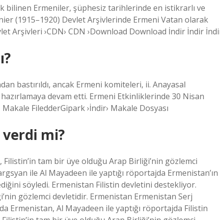
bilinen Ermeniler, şüphesiz tarihlerinde en istikrarlı ve
enier (1915–1920) Devlet Arşivlerinde Ermeni Vatan olarak
et Arşivleri ›CDN› CDN ›Download Download İndir İndir İndi
ı?
an bastırıldı, ancak Ermeni komiteleri, ii. Anayasal
hazırlamaya devam etti. Ermeni Etkinliklerinde 30 Nisan
Makale FiledderGipark ›İndir› Makale Dosyası
 verdi mi?
 Filistin’in tam bir üye olduğu Arap Birliği’nin gözlemci
argsyan ile Al Mayadeen ile yaptığı röportajda Ermenistan’ın
ediğini söyledi. Ermenistan Filistin devletini destekliyor.
ği’nin gözlemci devletidir. Ermenistan Ermenistan Serj
da Ermenistan, Al Mayadeen ile yaptığı röportajda Filistin