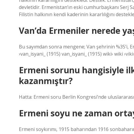
halkının kararlılığını destekledi. Destek. Ermenistan,
devletidir. Ermenistan’ın eski cumhurbaşkanı Serj S
Filistin halkının kendi kaderinin kararlılığını destekle
Van’da Ermeniler nerede ya
Bu sayımdan sonra mengene; Van şehrinin %35’i, Eric
›van_isyani_ (1915) van_isyani_ (1915) wiki› wiki ›viki› wi
Ermeni sorunu hangisiyle il
kazanmıştır?
Hatta: Ermeni soru Berlin Kongresi’nde uluslararası
Ermeni soyu ne zaman ortay
Ermeni soykırımı, 1915 baharından 1916 sonbaharın