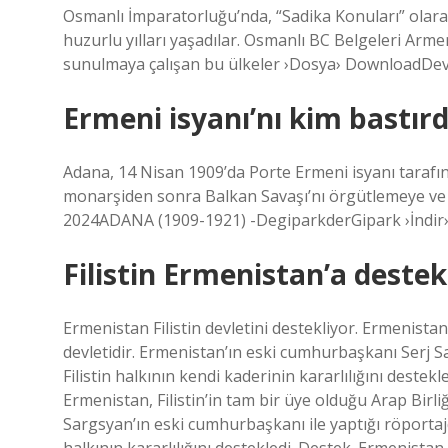
Osmanlı İmparatorluğu’nda, “Sadika Konuları” olarak 
huzurlu yılları yaşadılar. Osmanlı BC Belgeleri Arm
sunulmaya çalışan bu ülkeler ›Dosya› DownloadDevl
Ermeni isyanı’nı kim bastırd
Adana, 14 Nisan 1909’da Porte Ermeni isyanı tarafınd
monarşiden sonra Balkan Savaşı’nı örgütlemeye ve 
2024ADANA (1909-1921) -DegiparkderGipark ›İndir› 
Filistin Ermenistan’a destek
Ermenistan Filistin devletini destekliyor. Ermenistan,
devletidir. Ermenistan’ın eski cumhurbaşkanı Serj S
Filistin halkının kendi kaderinin kararlılığını destekl
Ermenistan, Filistin’in tam bir üye olduğu Arap Birli
Sargsyan’ın eski cumhurbaşkanı ile yaptığı röportaj