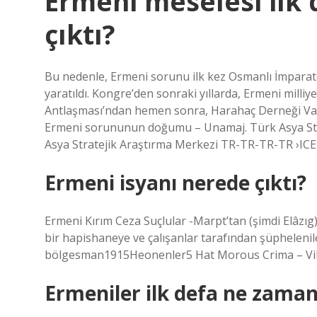
Ermeni meselesi ilk
çıktı?
Bu nedenle, Ermeni sorunu ilk kez Osmanlı İmparato
yaratıldı. Kongre’den sonraki yıllarda, Ermeni milliye
Antlaşması’ndan hemen sonra, Harahaç Derneği Van
Ermeni sorununun doğumu – Unamaj. Türk Asya Str
Asya Stratejik Araştırma Merkezi TR-TR-TR-TR ›ICE
Ermeni isyanı nerede çıktı?
Ermeni Kırım Ceza Suçlular -Marpt’tan (şimdi Elâzıg
bir hapishaneye ve çalışanlar tarafından şüphelenil
bölgesman1915Heonenler5 Hat Morous Crima – Viked
Ermeniler ilk defa ne zama