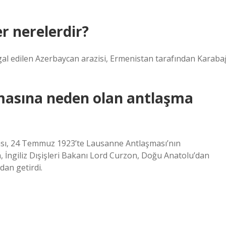
er nerelerdir?
işgal edilen Azerbaycan arazisi, Ermenistan tarafından Karaba
›
masına neden olan antlaşma
ası, 24 Temmuz 1923’te Lausanne Antlaşması’nın
 İngiliz Dışişleri Bakanı Lord Curzon, Doğu Anatolu’dan
an getirdi.