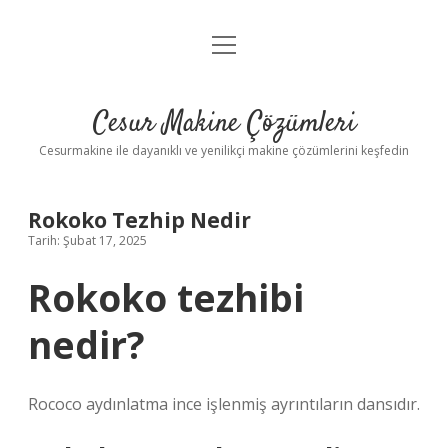
menüyü
Anasayfa
aç
Gizlilik Politikası
Cesur Makine Çözümleri
Yasal Uyarı
Cesurmakine ile dayanıklı ve yenilikçi makine çözümlerini keşfedin
Rokoko Tezhip Nedir
Tarih: Şubat 17, 2025
Rokoko tezhibi
nedir?
Rococo aydınlatma ince işlenmiş ayrıntıların dansıdır.