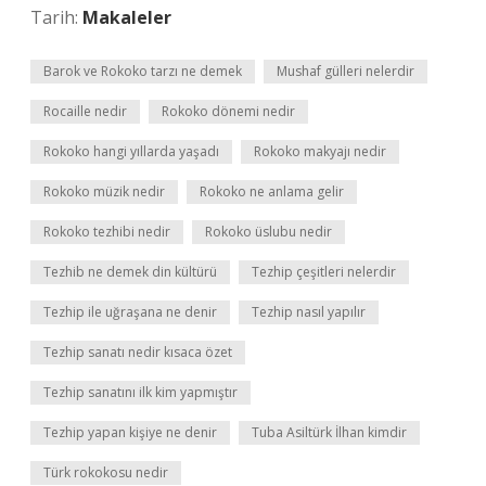
Tarih:
Makaleler
Barok ve Rokoko tarzı ne demek
Mushaf gülleri nelerdir
Rocaille nedir
Rokoko dönemi nedir
Rokoko hangi yıllarda yaşadı
Rokoko makyajı nedir
Rokoko müzik nedir
Rokoko ne anlama gelir
Rokoko tezhibi nedir
Rokoko üslubu nedir
Tezhib ne demek din kültürü
Tezhip çeşitleri nelerdir
Tezhip ile uğraşana ne denir
Tezhip nasıl yapılır
Tezhip sanatı nedir kısaca özet
Tezhip sanatını ilk kim yapmıştır
Tezhip yapan kişiye ne denir
Tuba Asiltürk İlhan kimdir
Türk rokokosu nedir