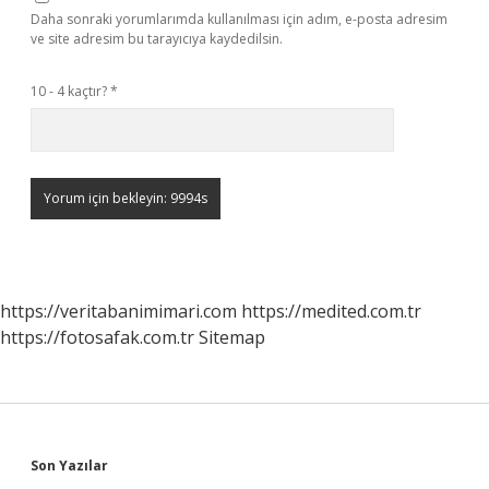
Daha sonraki yorumlarımda kullanılması için adım, e-posta adresim
ve site adresim bu tarayıcıya kaydedilsin.
10 - 4 kaçtır?
*
https://veritabanimimari.com
https://medited.com.tr
https://fotosafak.com.tr
Sitemap
Sidebar
Son Yazılar