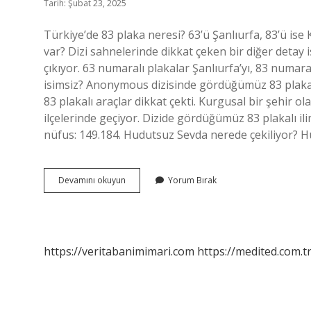
Tarih: Şubat 23, 2025
Türkiye’de 83 plaka neresi? 63’ü Şanlıurfa, 83’ü ise
var? Dizi sahnelerinde dikkat çeken bir diğer detay i
çıkıyor. 63 numaralı plakalar Şanlıurfa’yı, 83 numaral
isimsiz? Anonymous dizisinde gördüğümüz 83 plaka
83 plakalı araçlar dikkat çekti. Kurgusal bir şehir ol
ilçelerinde geçiyor. Dizide gördüğümüz 83 plakalı ili
nüfus: 149.184. Hudutsuz Sevda nerede çekiliyor? H
83
Devamını okuyun
Yorum Bırak
Nerenin
Plakası
Arka
Sokaklar
https://veritabanimimari.com
https://medited.com.t