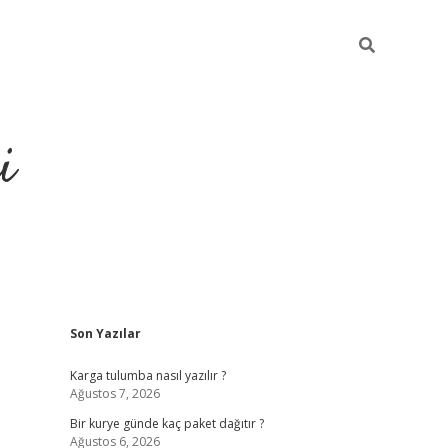
i
Sidebar
Son Yazılar
https://gran
Karga tulumba nasıl yazılır ?
Ağustos 7, 2026
Bir kurye günde kaç paket dağıtır ?
Ağustos 6, 2026