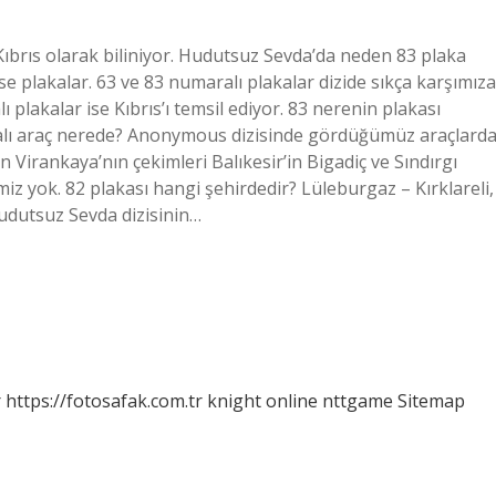
 Kıbrıs olarak biliniyor. Hudutsuz Sevda’da neden 83 plaka
se plakalar. 63 ve 83 numaralı plakalar dizide sıkça karşımıza
ı plakalar ise Kıbrıs’ı temsil ediyor. 83 nerenin plakası
lı araç nerede? Anonymous dizisinde gördüğümüz araçlard
an Virankaya’nın çekimleri Balıkesir’in Bigadiç ve Sındırgı
miz yok. 82 plakası hangi şehirdedir? Lüleburgaz – Kırklareli,
udutsuz Sevda dizisinin…
r
https://fotosafak.com.tr
knight online
nttgame
Sitemap