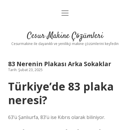
menüyü
Anasayfa
aç
Gizlilik Politikası
Cesur Makine Çözümleri
Yasal Uyarı
Cesurmakine ile dayanıklı ve yenilikçi makine çözümlerini keşfedin
83 Nerenin Plakası Arka Sokaklar
Tarih: Şubat 23, 2025
Türkiye’de 83 plaka
neresi?
63’ü Şanlıurfa, 83’ü ise Kıbrıs olarak biliniyor.