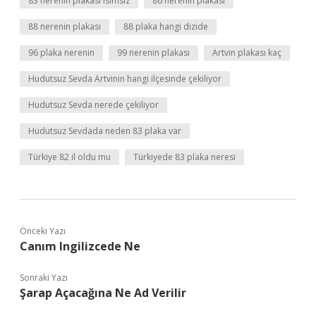
83 nerenin plakası isimsiz
86 nerenin plakası
88 nerenin plakası
88 plaka hangi dizide
96 plaka nerenin
99 nerenin plakası
Artvin plakası kaç
Hudutsuz Sevda Artvinin hangi ilçesinde çekiliyor
Hudutsuz Sevda nerede çekiliyor
Hudutsuz Sevdada neden 83 plaka var
Türkiye 82 il oldu mu
Türkiyede 83 plaka neresi
Önceki Yazı
Canım Ingilizcede Ne
Sonraki Yazı
Şarap Açacağına Ne Ad Verilir