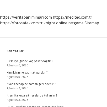
https://veritabanimimari.com
https://medited.com.tr
https://fotosafak.com.tr
knight online
nttgame
Sitemap
Sidebar
Son Yazılar
Bir kurye günde kaç paket dağıtır ?
Ağustos 6, 2026
Kimlik için ne yapmak gerekir ?
Ağustos 5, 2026
Avans hesap ne zaman geri ödenir ?
Ağustos 4, 2026
4. sınıfta kuvarsit nerelerde kullanılır ?
Ağustos 3, 2026
20251 Merkezi Atama Ne Zaman Yapılacak ?