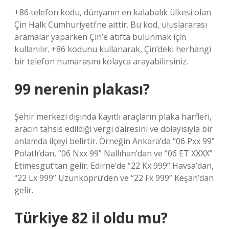
+86 telefon kodu, dünyanın en kalabalık ülkesi olan
Çin Halk Cumhuriyeti’ne aittir. Bu kod, uluslararası
aramalar yaparken Çin’e atıfta bulunmak için
kullanılır. +86 kodunu kullanarak, Çin’deki herhangi
bir telefon numarasını kolayca arayabilirsiniz.
99 nerenin plakası?
Şehir merkezi dışında kayıtlı araçların plaka harfleri,
aracın tahsis edildiği vergi dairesini ve dolayısıyla bir
anlamda ilçeyi belirtir. Örneğin Ankara’da “06 Pxx 99”
Polatlı’dan, “06 Nxx 99” Nallıhan’dan ve “06 ET XXXX”
Etimesgut’tan gelir. Edirne’de “22 Kx 999” Havsa’dan,
“22 Lx 999” Uzunköprü’den ve “22 Fx 999” Keşan’dan
gelir.
Türkiye 82 il oldu mu?