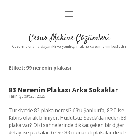
menüyü
Anasayfa
aç
Gizlilik Politikası
Cesur Makine Çözümleri
Yasal Uyarı
Cesurmakine ile dayanıklı ve yenilikçi makine çözümlerini keşfedin
Etiket:
99 nerenin plakası
83 Nerenin Plakası Arka Sokaklar
Tarih: Şubat 23, 2025
Türkiye’de 83 plaka neresi? 63’ü Şanlıurfa, 83’ü ise
Kıbrıs olarak biliniyor. Hudutsuz Sevda’da neden 83
plaka var? Dizi sahnelerinde dikkat çeken bir diğer
detay ise plakalar. 63 ve 83 numaralı plakalar dizide