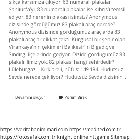
sıkça karşımıza çıkıyor. 63 numaralı plakalar
Şanlıurfa’yı, 83 numaralı plakalar ise Kıbrıs’ı temsil
ediyor. 83 nerenin plakası isimsiz? Anonymous
dizisinde gördüğümüz 83 plakalı araç nerede?
Anonymous dizisinde gördüğümüz araçlarda 83
plakalı araçlar dikkat çekti. Kurgusal bir şehir olan
Virankaya’nın çekimleri Balıkesir’in Bigadiç ve
Sındırgı ilçelerinde geçiyor. Dizide gördüğümüz 83
plakalı ilimiz yok. 82 plakası hangi şehirdedir?
Lüleburgaz – Kırklareli, nüfus: 149.184. Hudutsuz
Sevda nerede çekiliyor? Hudutsuz Sevda dizisinin…
83
Devamını okuyun
Yorum Bırak
Nerenin
Plakası
Arka
Sokaklar
https://veritabanimimari.com
https://medited.com.tr
https://fotosafak.com.tr
knight online
nttgame
Sitemap