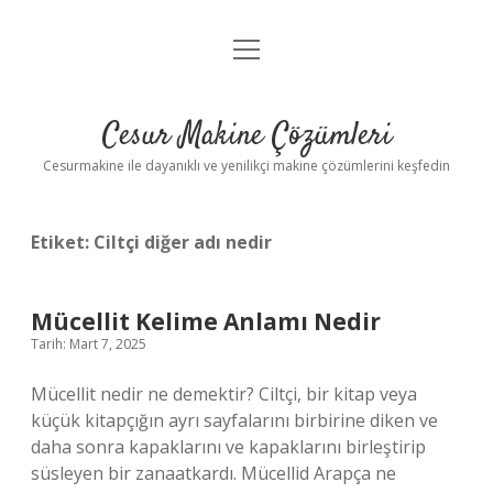
menüyü
Anasayfa
aç
Gizlilik Politikası
Cesur Makine Çözümleri
Yasal Uyarı
Cesurmakine ile dayanıklı ve yenilikçi makine çözümlerini keşfedin
Etiket:
Ciltçi diğer adı nedir
Mücellit Kelime Anlamı Nedir
Tarih: Mart 7, 2025
Mücellit nedir ne demektir? Ciltçi, bir kitap veya
küçük kitapçığın ayrı sayfalarını birbirine diken ve
daha sonra kapaklarını ve kapaklarını birleştirip
süsleyen bir zanaatkardı. Mücellid Arapça ne