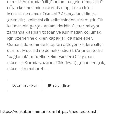
demek? Arapçada “ciltçi” anlamına gelen “mucallid”
(مجلّد) kelimesinden türemiş olup, kökü cld’dir.
Mücellit ne demek Osmanlı? Arapçadan dilimize
giren ciltçi kelimesi cilt kelimesinden türemiştir. Cilt
kelimesinin gerçek anlamı deridir. Cilt terimi aynı
zamanda kitapları tozdan ve aşınmadan korumak
için üzerlerine dikilen kapakları da ifade eder.
Osmanlı döneminde kitapları ciltleyen kişilere ciltçi
denirdi. Mücellid ne demek? (ﻣﺠﻠّﺪ) I. (Arjantin teclid
“bağlamak”, mucellid kelimesinden) Cilt yapan,
mücellid: Burada yazarın (Fâik Reşat) gücünden çok,
mücellidin mahareti…
Mücellit
Devamını okuyun
Yorum Bırak
Kelime
Anlamı
Nedir
https://veritabanimimari.com
https://medited.com.tr