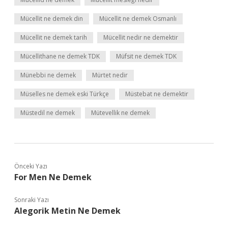
Mücellit ne demek din
Mücellit ne demek Osmanlı
Mücellit ne demek tarih
Mücellit nedir ne demektir
Mücellithane ne demek TDK
Müfsit ne demek TDK
Münebbi ne demek
Mürtet nedir
Müselles ne demek eski Türkçe
Müstebat ne demektir
Müstedil ne demek
Mütevellik ne demek
Önceki Yazı
For Men Ne Demek
Sonraki Yazı
Alegorik Metin Ne Demek