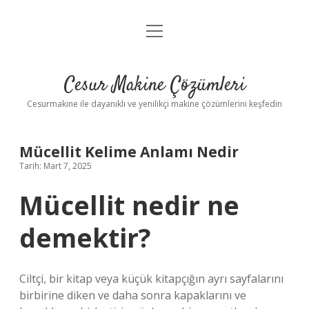
menüyü
Anasayfa
aç
Gizlilik Politikası
Cesur Makine Çözümleri
Yasal Uyarı
Cesurmakine ile dayanıklı ve yenilikçi makine çözümlerini keşfedin
Mücellit Kelime Anlamı Nedir
Tarih: Mart 7, 2025
Mücellit nedir ne
demektir?
Ciltçi, bir kitap veya küçük kitapçığın ayrı sayfalarını
birbirine diken ve daha sonra kapaklarını ve