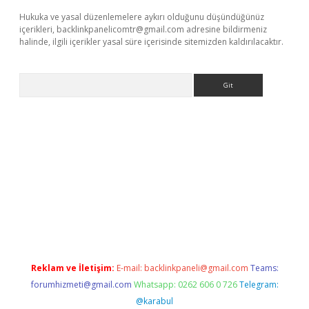
Hukuka ve yasal düzenlemelere aykırı olduğunu düşündüğünüz
içerikleri,
backlinkpanelicomtr@gmail.com
adresine bildirmeniz
halinde, ilgili içerikler yasal süre içerisinde sitemizden kaldırılacaktır.
Arama
tps://grandoperabet.net/
Reklam ve İletişim:
E-mail:
backlinkpaneli@gmail.com
Teams:
forumhizmeti@gmail.com
Whatsapp: 0262 606 0 726
Telegram:
@karabul