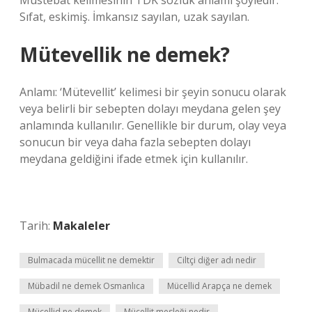
Müstebat kelimesinin TDK sözlük anlamı şöyledir:
Sıfat, eskimiş. İmkansız sayılan, uzak sayılan.
Mütevellik ne demek?
Anlamı: ‘Mütevellit’ kelimesi bir şeyin sonucu olarak
veya belirli bir sebepten dolayı meydana gelen şey
anlamında kullanılır. Genellikle bir durum, olay veya
sonucun bir veya daha fazla sebepten dolayı
meydana geldiğini ifade etmek için kullanılır.
Tarih:
Makaleler
Bulmacada mücellit ne demektir
Ciltçi diğer adı nedir
Mübadil ne demek Osmanlıca
Mücellid Arapça ne demek
Mücellid ne demek
Mücellit mesleği nedir