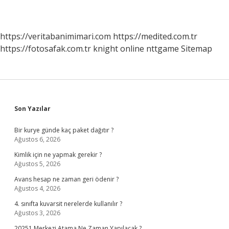
https://veritabanimimari.com
https://medited.com.tr
https://fotosafak.com.tr
knight online
nttgame
Sitemap
Sidebar
Son Yazılar
Bir kurye günde kaç paket dağıtır ?
Ağustos 6, 2026
Kimlik için ne yapmak gerekir ?
Ağustos 5, 2026
Avans hesap ne zaman geri ödenir ?
Ağustos 4, 2026
4. sınıfta kuvarsit nerelerde kullanılır ?
Ağustos 3, 2026
20251 Merkezi Atama Ne Zaman Yapılacak ?