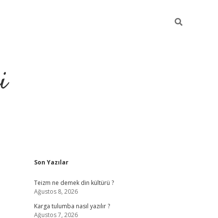
i
Sidebar
Son Yazılar
https://gran
Teizm ne demek din kültürü ?
Ağustos 8, 2026
Karga tulumba nasıl yazılır ?
Ağustos 7, 2026