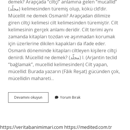
demek? Arapçada “ciltçi” anlamına gelen “mucallid”
(مجلّد) kelimesinden türemiş olup, kökü cld’dir.
Mücellit ne demek Osmanlı? Arapçadan dilimize
giren ciltçi kelimesi cilt kelimesinden türemiştir. Cilt
kelimesinin gerçek anlamı deridir. Cilt terimi aynı
zamanda kitapları tozdan ve aşınmadan korumak
için üzerlerine dikilen kapakları da ifade eder.
Osmanlı döneminde kitapları ciltleyen kişilere ciltçi
denirdi. Mücellid ne demek? (ﻣﺠﻠّﺪ) I. (Arjantin teclid
“bağlamak”, mucellid kelimesinden) Cilt yapan,
mücellid: Burada yazarın (Fâik Reşat) gücünden çok,
mücellidin mahareti…
Mücellit
Devamını okuyun
Yorum Bırak
Kelime
Anlamı
Nedir
https://veritabanimimari.com
https://medited.com.tr