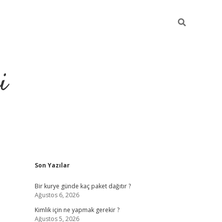
i
Sidebar
Son Yazılar
https://gra
Bir kurye günde kaç paket dağıtır ?
Ağustos 6, 2026
Kimlik için ne yapmak gerekir ?
Ağustos 5, 2026