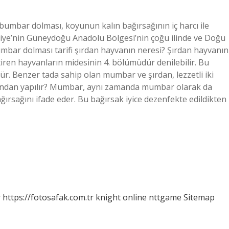
umbar dolması, koyunun kalın bağırsağının iç harcı ile
kiye’nin Güneydoğu Anadolu Bölgesi’nin çoğu ilinde ve Doğu
umbar dolması tarifi şırdan hayvanın neresi? Şırdan hayvanın
en hayvanların midesinin 4. bölümüdür denilebilir. Bu
. Benzer tada sahip olan mumbar ve şırdan, lezzetli iki
ından yapılır? Mumbar, aynı zamanda mumbar olarak da
ğırsağını ifade eder. Bu bağırsak iyice dezenfekte edildikten
r
https://fotosafak.com.tr
knight online
nttgame
Sitemap