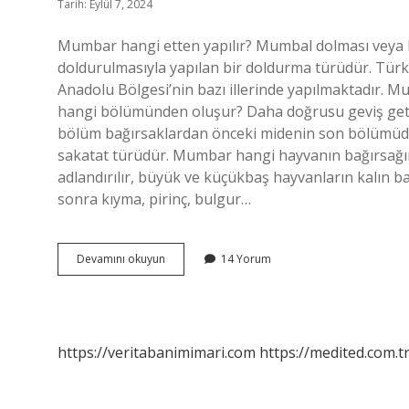
Tarih: Eylül 7, 2024
Mumbar hangi etten yapılır? Mumbal dolması veya b
doldurulmasıyla yapılan bir doldurma türüdür. Tür
Anadolu Bölgesi’nin bazı illerinde yapılmaktadır. M
hangi bölümünden oluşur? Daha doğrusu geviş getir
bölüm bağırsaklardan önceki midenin son bölümüdür
sakatat türüdür. Mumbar hangi hayvanın bağırsağ
adlandırılır, büyük ve küçükbaş hayvanların kalın ba
sonra kıyma, pirinç, bulgur…
Mumbar
Devamını okuyun
14 Yorum
Yapılırken
Hangi
Sakatat
Kullanılır
https://veritabanimimari.com
https://medited.com.t