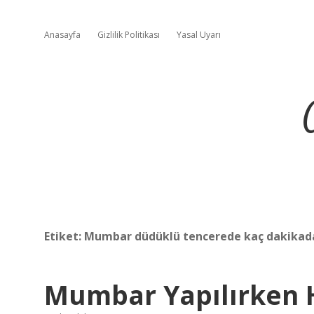
Anasayfa
Gizlilik Politikası
Yasal Uyarı
Etiket:
Mumbar düdüklü tencerede kaç dakikada
Mumbar Yapılırken H