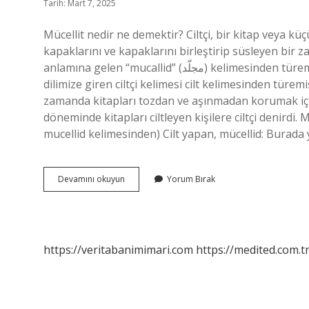
Tarih: Mart 7, 2025
Mücellit nedir ne demektir? Ciltçi, bir kitap veya kü
kapaklarını ve kapaklarını birleştirip süsleyen bir 
anlamına gelen “mucallid” (مجلّد) kelimesinden türemiş olup, kökü cld’dir. Mücellit ne demek Osmanlı? Arapçadan
dilimize giren ciltçi kelimesi cilt kelimesinden türemiş
zamanda kitapları tozdan ve aşınmadan korumak için
döneminde kitapları ciltleyen kişilere ciltçi denirdi. Mücellid ne demek? (ﻣﺠﻠّﺪ) 
mucellid kelimesinden) Cilt yapan, mücellid: Burada
Mücellit
Devamını okuyun
Yorum Bırak
Kelime
Anlamı
Nedir
https://veritabanimimari.com
https://medited.com.t