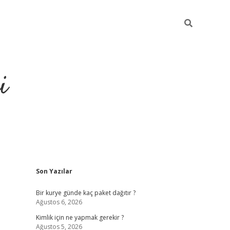
i
Sidebar
Son Yazılar
https://gran
Bir kurye günde kaç paket dağıtır ?
Ağustos 6, 2026
Kimlik için ne yapmak gerekir ?
Ağustos 5, 2026