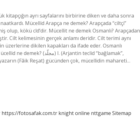
çük kitapçığın ayrı sayfalarını birbirine diken ve daha sonra
zanaatkardı. Mücellid Arapça ne demek? Arapçada “ciltçi”
tir. Cilt kelimesinin gerçek anlamı deridir. Cilt terimi aynı
 üzerlerine dikilen kapakları da ifade eder. Osmanlı
I. (Arjantin teclid “bağlamak”,
 yazarın (Fâik Reşat) gücünden çok, mücellidin mahareti…
r
https://fotosafak.com.tr
knight online
nttgame
Sitemap