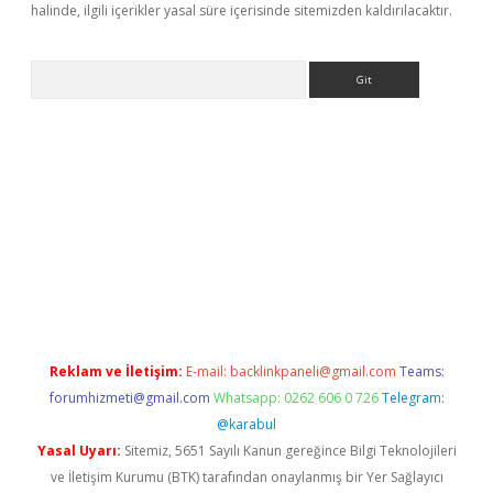
halinde, ilgili içerikler yasal süre içerisinde sitemizden kaldırılacaktır.
Arama
://grandoperabet.net/
Reklam ve İletişim:
E-mail:
backlinkpaneli@gmail.com
Teams:
forumhizmeti@gmail.com
Whatsapp: 0262 606 0 726
Telegram:
@karabul
Yasal Uyarı:
Sitemiz, 5651 Sayılı Kanun gereğince Bilgi Teknolojileri
ve İletişim Kurumu (BTK) tarafından onaylanmış bir Yer Sağlayıcı