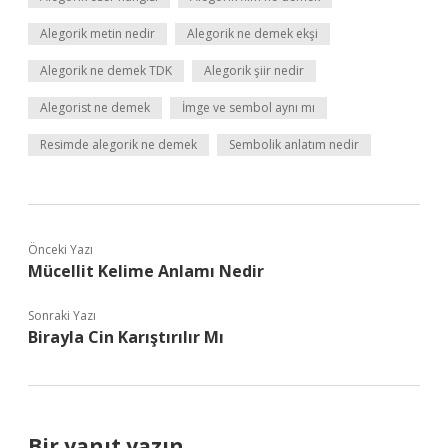
Alegorik metin nedir
Alegorik ne demek ekşi
Alegorik ne demek TDK
Alegorik şiir nedir
Alegorist ne demek
İmge ve sembol aynı mı
Resimde alegorik ne demek
Sembolik anlatım nedir
Önceki Yazı
Mücellit Kelime Anlamı Nedir
Sonraki Yazı
Birayla Cin Karıştırılır Mı
Bir yanıt yazın