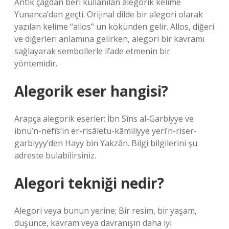
Antik çağdan beri kullanılan alegorik kelime
Yunanca’dan geçti. Orijinal dilde bir alegori olarak
yazılan kelime “allos” un kökünden gelir. Allos, diğeri
ve diğerleri anlamına gelirken, alegori bir kavramı
sağlayarak sembollerle ifade etmenin bir
yöntemidir.
Alegorik eser hangisi?
Arapça alegorik eserler: İbn Sîns al-Garbiyye ve
ibnü’n-nefîs’in er-risâletü-kâmiliyye yeri’n-riser-
garbiyyy’den Hayy bin Yakzân. Bilgi bilgilerini şu
adreste bulabilirsiniz.
Alegori tekniği nedir?
Alegori veya bunun yerine; Bir resim, bir yaşam,
düşünce, kavram veya davranışın daha iyi